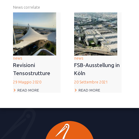
News correlate
news
news
Revisioni
FSB-Ausstellung in
Tensostrutture
Köln
29 Maggio 2020
20 Settembre 2021
READ MORE
READ MORE