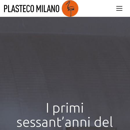
Product
Plasteco Milano
»
Chi siamo
»
I primi sessant’anni del nostro futuro
I primi
sessant’anni del