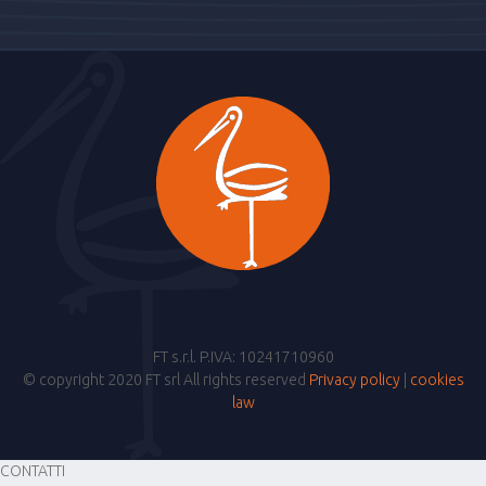
FT s.r.l. P.IVA: 10241710960
© copyright 2020 FT srl All rights reserved
Privacy policy
|
cookies
law
CONTATTI