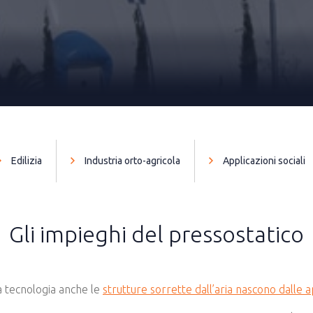
Edilizia
Industria orto-agricola
Applicazioni sociali
Gli impieghi del pressostatico
la tecnologia anche le
strutture sorrette dall’aria nascono dalle ap