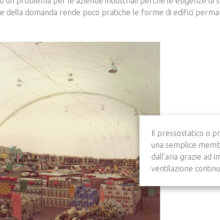
un problema per le aziende industriali perché le esigenze di 
one della domanda rende poco pratiche le forme di edifici perma
Il pressostatico o p
una semplice memb
dall’aria grazie ad i
ventilazione continu