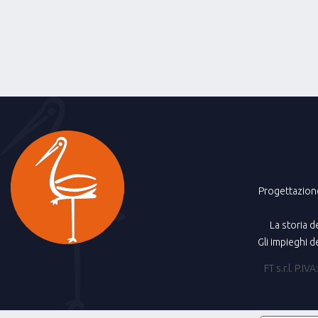
Progettazion
La storia d
Gli impieghi d
FT s.r.l. P.