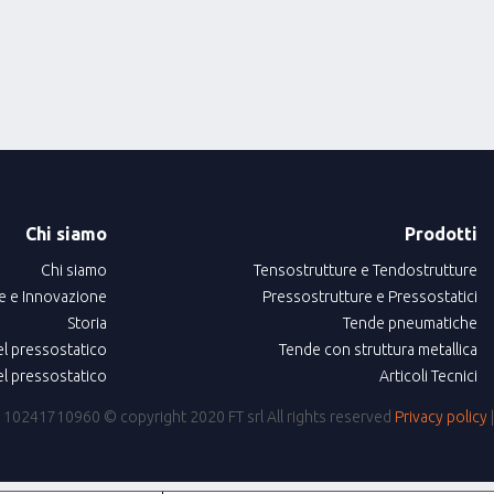
Chi siamo
Prodotti
Chi siamo
Tensostrutture e Tendostrutture
e e Innovazione
Pressostrutture e Pressostatici
Storia
Tende pneumatiche
el pressostatico
Tende con struttura metallica
el pressostatico
Articoli Tecnici
IVA: 10241710960
© copyright 2020 FT srl All rights reserved
Privacy policy