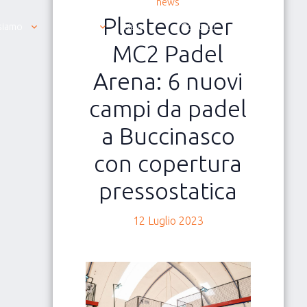
news
Plasteco per
siamo
Prodotti
News
Contatti
Italiano
MC2 Padel
Arena: 6 nuovi
campi da padel
a Buccinasco
con copertura
pressostatica
12 Luglio 2023