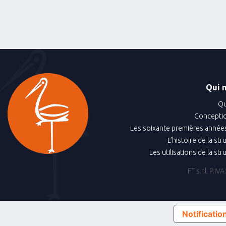
Qui 
Qu
Conceptio
Les soixante premières années
L’histoire de la st
Les utilisations de la st
FT s.r.l. P.
Notification