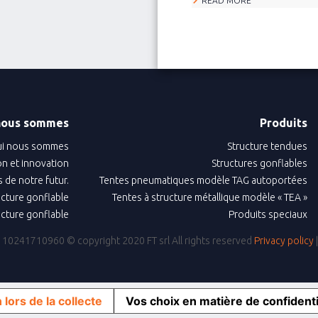
READ MORE
nous sommes
Produits
i nous sommes
Structure tendues
n et innovation
Structures gonflables
 de notre futur.
Tentes pneumatiques modèle TAG autoportées
ructure gonflable
Tentes à structure métallique modèle « TEA »
ructure gonflable
Produits speciaux
IVA: 10241710960
© copyright 2020 FT srl All rights reserved
Privacy policy
 lors de la collecte
Vos choix en matière de confidenti