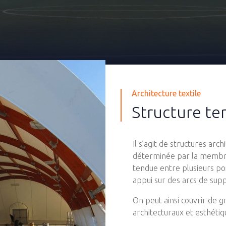
Architecture textile
Structure t
Il s’agit de structures arc
déterminée par la membra
tendue entre plusieurs poi
appui sur des arcs de supp
On peut ainsi couvrir de g
architecturaux et esthéti