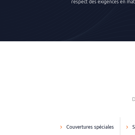
respect des exigences en matiè
D
Couvertures spéciales
S