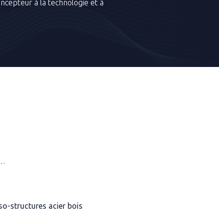
oncepteur à la technologie et à
 …
o-structures acier bois