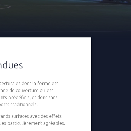
endues
hitecturales dont la forme est
ne de couverture qui est
nts prédéfinis, et donc sans
orts traditionnels.
rands surfaces avec des effets
ques particulièrement agréables.