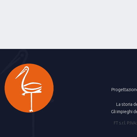
Progettazion
La storia d
Gli impieghi d
FT s.r.l. P.