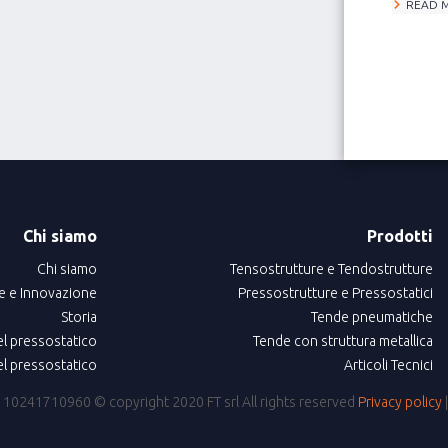
READ 
Chi siamo
Prodotti
Chi siamo
Tensostrutture e Tendostrutture
e e Innovazione
Pressostrutture e Pressostatici
Storia
Tende pneumatiche
el pressostatico
Tende con struttura metallica
el pressostatico
Articoli Tecnici
IVA: 10241710960
© copyright 2020 FT srl All rights reserved
Privacy policy