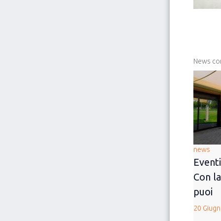
News cor
news
Eventi
Con la
puoi
20 Giug