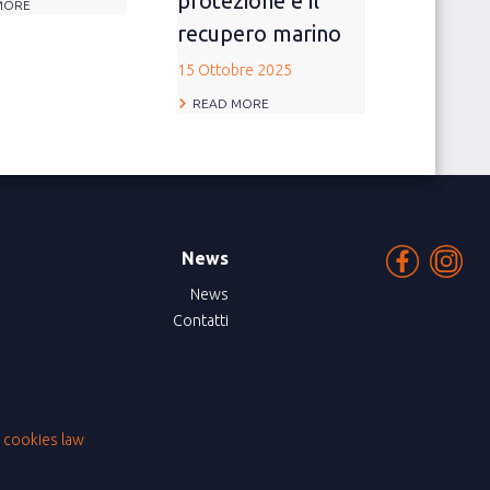
protezione e il
MORE
recupero marino
15 Ottobre 2025
READ MORE
News
News
Contatti
|
cookies law