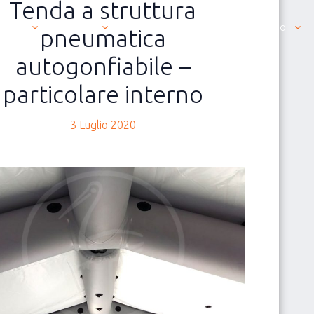
Tenda a struttura
siamo
Prodotti
News
Contatti
Italiano
pneumatica
autogonfiabile –
particolare interno
3 Luglio 2020