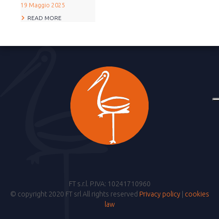
19 Maggio 2025
READ MORE
FT s.r.l. P.IVA: 10241710960
© copyright 2020 FT srl All rights reserved
Privacy policy
|
cookies
law