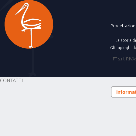
Progettazion
La storia d
Gli impieghi d
FT s.r.l. P.
CONTATTI
Informat