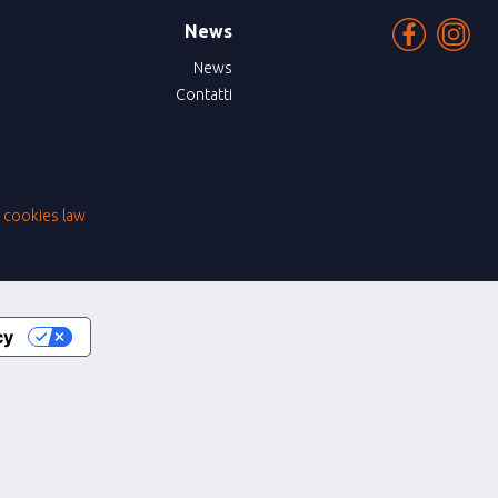
News
News
Contatti
|
cookies law
cy