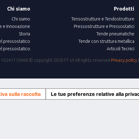
Chi siamo
Prodotti
Chi siamo
Tensostrutture e Tendostrutture
e e Innovazione
Pressostrutture e Pressostatici
Storia
Tende pneumatiche
el pressostatico
Tende con struttura metallica
el pressostatico
Articoli Tecnici
IVA: 10241710960
© copyright 2020 FT srl All rights reserved
Privacy policy
iva sulla raccolta
Le tue preferenze relative alla priva