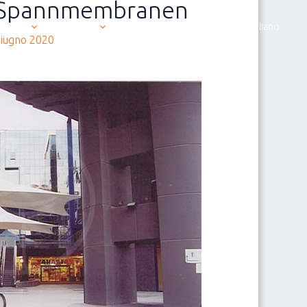
 Spannmembranen
siamo
Prodotti
News
Contatti
Italiano
Giugno 2020