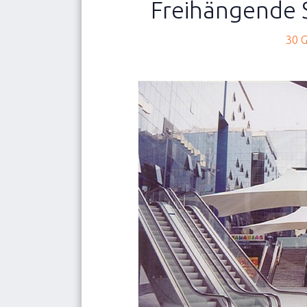
Freihängende
NOVITÀ
Chi 
30 