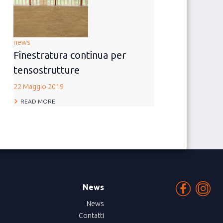
news
Finestratura continua per
tensostrutture
22 Maggio 2019
READ MORE
News
News
Contatti