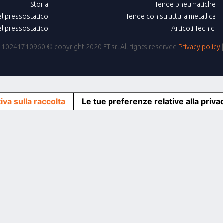
Storia
Tende pneumatiche
el pressostatico
Tende con struttura metallica
el pressostatico
Articoli Tecnici
IVA: 10241710960
© copyright 2020 FT srl All rights reserved
Privacy policy
iva sulla raccolta
Le tue preferenze relative alla priva