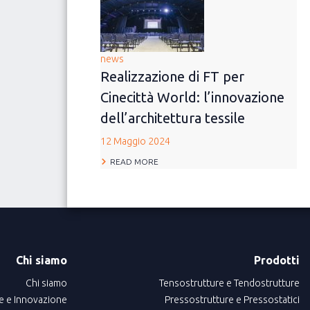
news
Realizzazione di FT per
Cinecittà World: l’innovazione
dell’architettura tessile
12 Maggio 2024
READ MORE
Chi siamo
Prodotti
Chi siamo
Tensostrutture e Tendostrutture
e e Innovazione
Pressostrutture e Pressostatici