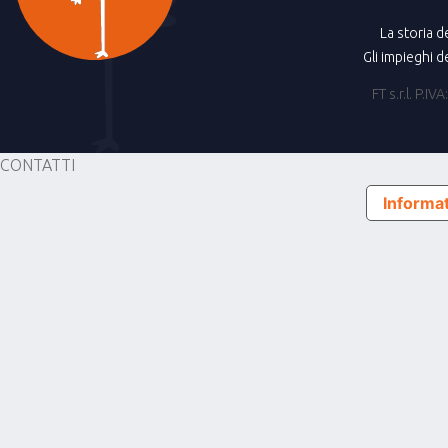
La storia d
Gli impieghi d
FT s.r.l. P.
CONTATTI
Informat