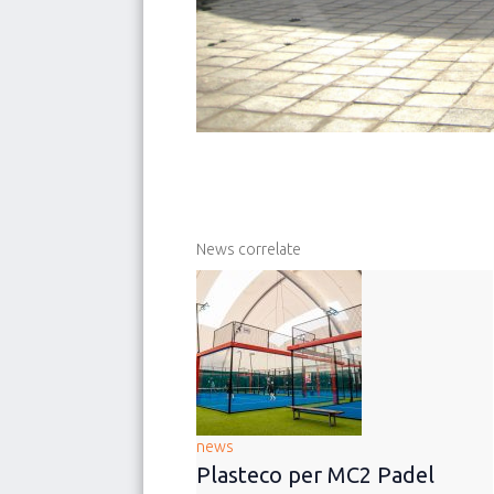
News correlate
news
Plasteco per MC2 Padel