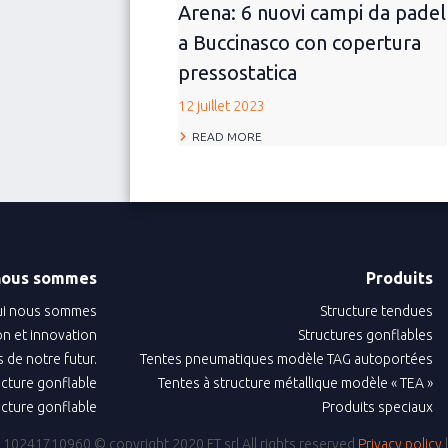
Arena: 6 nuovi campi da padel
a Buccinasco con copertura
pressostatica
12 juillet 2023
READ MORE
nous sommes
Produits
i nous sommes
Structure tendues
n et innovation
Structures gonflables
 de notre futur.
Tentes pneumatiques modèle TAG autoportées
ructure gonflable
Tentes à structure métallique modèle « TEA »
ructure gonflable
Produits speciaux
IVA: 10241710960
© copyright 2020 FT srl All rights reserved
Privacy policy