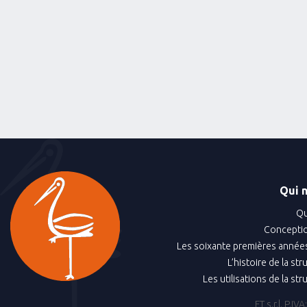
Qui 
Qu
Conceptio
Les soixante premières années
L’histoire de la st
Les utilisations de la st
FT s.r.l. P.