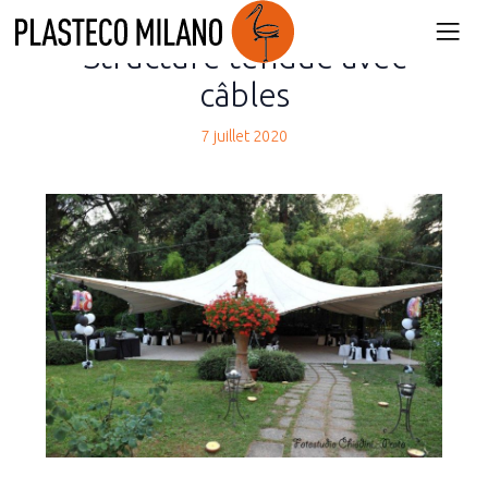
back
Structure tendue avec
câbles
7 juillet 2020