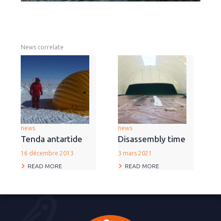
News correlate
news
news
Tenda antartide
Disassembly time
16 décembre 2013
3 mars 2021
READ MORE
READ MORE