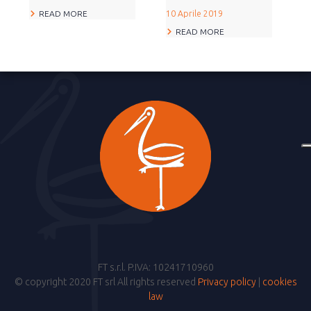
READ MORE
10 Aprile 2019
READ MORE
FT s.r.l. P.IVA: 10241710960
© copyright 2020 FT srl All rights reserved
Privacy policy
|
cookies
law