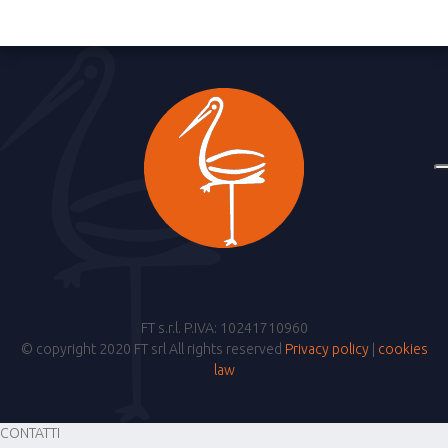
FT s.r.l. P.IVA: 10241710960
© copyright 2020 FT srl All rights reserved
Privacy policy
|
cookies
law
CONTATTI