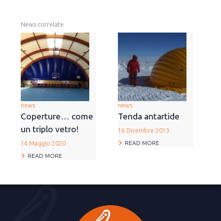
News correlate
news
news
Coperture… come
Tenda antartide
un triplo vetro!
16 Dicembre 2013
READ MORE
14 Maggio 2020
READ MORE