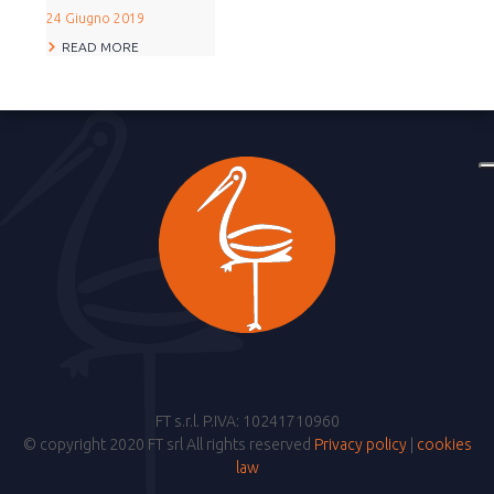
24 Giugno 2019
READ MORE
FT s.r.l. P.IVA: 10241710960
© copyright 2020 FT srl All rights reserved
Privacy policy
|
cookies
law