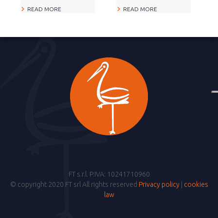
READ MORE
READ MORE
FT s.r.l. P.IVA: 10241710960
© copyright 2020 FT srl All rights reserved
Privacy policy
|
cookies
law