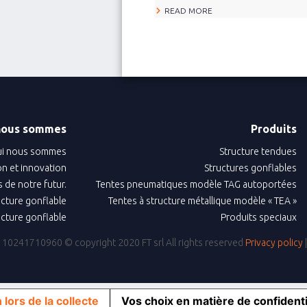
READ MORE
nous sommes
Produits
i nous sommes
Structure tendues
n et innovation
Structures gonflables
 de notre futur.
Tentes pneumatiques modèle TAG autoportées
ructure gonflable
Tentes à structure métallique modèle « TEA »
ructure gonflable
Produits speciaux
IVA: 10241710960
© copyright 2020 FT srl All rights reserved
Privacy policy
 lors de la collecte
Vos choix en matière de confidenti