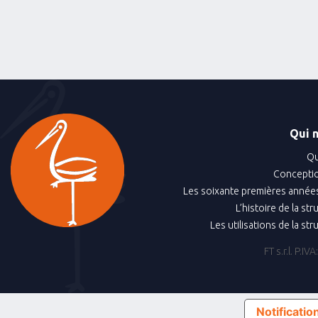
Qui 
Qu
Conceptio
Les soixante premières années
L’histoire de la st
Les utilisations de la st
FT s.r.l. P.
Notification