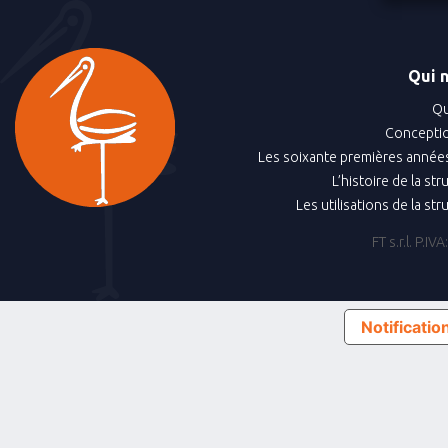
Qui 
Qu
Conceptio
Les soixante premières années
L’histoire de la st
Les utilisations de la st
FT s.r.l. P.
Notification