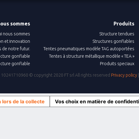
nous sommes
Produits
i nous sommes
Structure tendues
n et innovation
Structures gonflables
 de notre futur.
Tentes pneumatiques modèle TAG autoportées
ructure gonflable
Tentes à structure métallique modèle « TEA »
ructure gonflable
Produits speciaux
IVA: 10241710960
© copyright 2020 FT srl All rights reserved
Privacy policy
 lors de la collecte
Vos choix en matière de confidenti