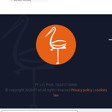
FT s.r.l. P.IVA: 10241710960
© copyright 2020 FT srl All rights reserved
Privacy policy
|
cookies
law