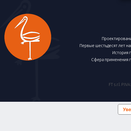
Проектировани
Первые шестьдесят лет н
История 
Сфера применения 
FT s.r.l. P.
Уве