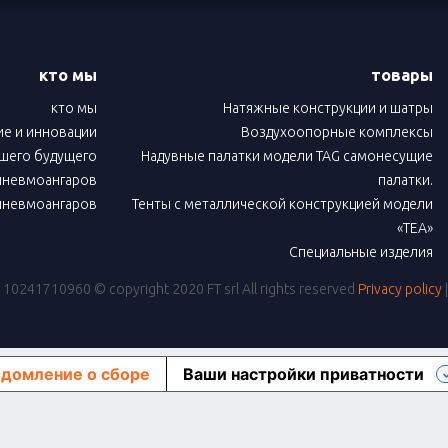
кто мы
товары
кто мы
Натяжные конструкции и шатры
е и инновации
Воздухоопорные комплексы
ашего будущего
Надувные палатки модели TAG самонесущие
пневмоангаров
палатки.
пневмоангаров
Тенты с металлической конструкцией модели
«TEA»
Специальные изделия
IVA: 10241710960
© copyright 2020 FT srl All rights reserved
Privacy policy
домление о сборе
Ваши настройки приватности