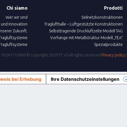
Chi siamo
Prodotti
Wer wir sind
Seilnetzkonstruktionen
 und Innovation
Traglufthalle – Luftgestützte Konstruktionen
unserer Zukunft.
Selbsttragende Druckluftzelte Modell TAG
Tragluftsysteme
Vorhänge mit Metallstruktur Modell „TEA“
ragluftsysteme
Spezialprodukte
IVA: 10241710960
© copyright 2020 FT srl All rights reserved
Privacy policy
weis bei Erhebung
Ihre Datenschutzeinstellungen