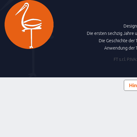
Design
Die ersten sechzig Jahre 
Die Geschichte der 
Anwendung der T
FT s.r.l. P.
Hin