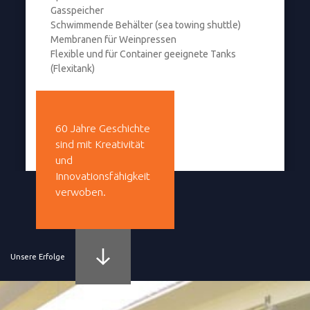
Gasspeicher
Schwimmende Behälter (sea towing shuttle)
Membranen für Weinpressen
Flexible und für Container geeignete Tanks
(Flexitank)
60 Jahre Geschichte
sind mit Kreativität
und
Innovationsfähigkeit
verwoben.
Unsere Erfolge