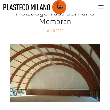
back
Holzbögen aus BSH und
Membran
6 Juli 2020