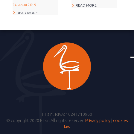
24 июня 2019
READ MORE
READ MORE
FT s.r.l. P.IVA: 10241710960
© copyright 2020 FT srl All rights reserved
Privacy policy
|
cookies
law