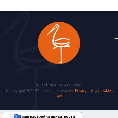
FT s.r.l. P.IVA: 10241710960
© copyright 2020 FT srl All rights reserved
Privacy policy
|
cookies
law
Ваши настройки приватности