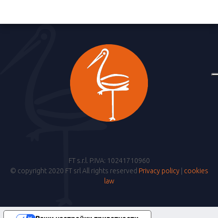
FT s.r.l. P.IVA: 10241710960
© copyright 2020 FT srl All rights reserved
Privacy policy
|
cookies
law