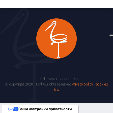
FT s.r.l. P.IVA: 10241710960
© copyright 2020 FT srl All rights reserved
Privacy policy
|
cookies
law
Ваши настройки приватности