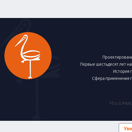
Проектировани
Первые шестьдесят лет н
История 
Сфера применения 
FT s.r.l. P.
Уве