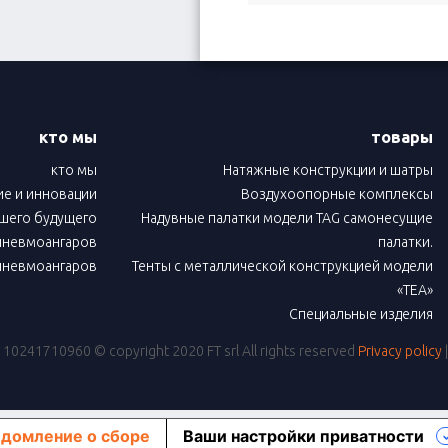
кто мы
товары
кто мы
Натяжные конструкции и шатры
е и инновации
Воздухоопорные комплексы
ашего будущего
Надувные палатки модели TAG самонесущие
пневмоангаров
палатки.
пневмоангаров
Тенты с металлической конструкцией модели
«TEA»
Специальные изделия
IVA: 10241710960
© copyright 2020 FT srl All rights reserved
Privacy policy
домление о сборе
Ваши настройки приватности